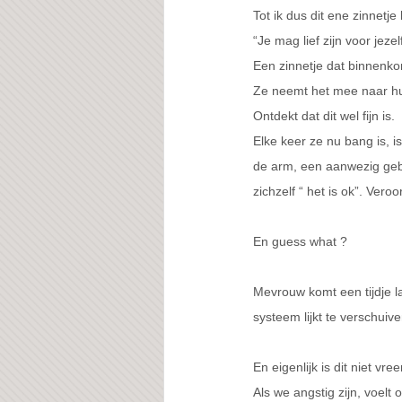
Tot ik dus dit ene zinnetje 
“Je mag lief zijn voor jezelf
Een zinnetje dat binnenk
Ze neemt het mee naar huis
Ontdekt dat dit wel fijn is.
Elke keer ze nu bang is, i
de arm, een aanwezig gebaa
zichzelf “ het is ok”. Vero
En guess what ? 
Mevrouw komt een tijdje la
systeem lijkt te verschuiv
En eigenlijk is dit niet vre
Als we angstig zijn, voelt