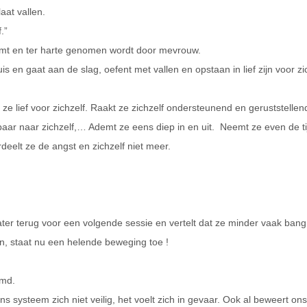
laat vallen.
.”
omt en ter harte genomen wordt door mevrouw.
 en gaat aan de slag, oefent met vallen en opstaan in lief zijn voor zic
s ze lief voor zichzelf. Raakt ze zichzelf ondersteunend en geruststelle
r naar zichzelf,… Ademt ze eens diep in en uit.  Neemt ze even de tijd
ordeelt ze de angst en zichzelf niet meer.
ter terug voor een volgende sessie en vertelt dat ze minder vaak bang i
en, staat nu een helende beweging toe !
emd.
 ons systeem zich niet veilig, het voelt zich in gevaar. Ook al beweert o