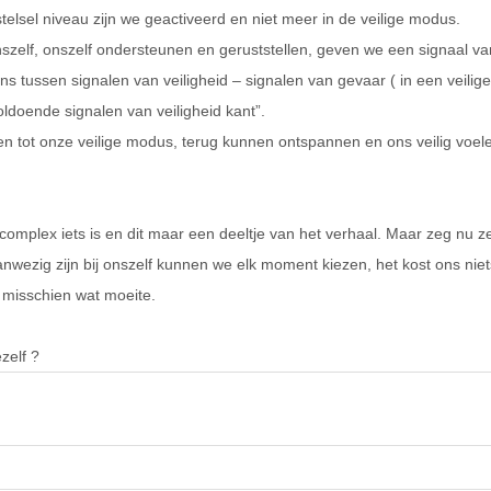
stelsel niveau zijn we geactiveerd en niet meer in de veilige modus.
onszelf, onszelf ondersteunen en geruststellen, geven we een signaal van
s tussen signalen van veiligheid – signalen van gevaar ( in een veilige s
ldoende signalen van veiligheid kant”.
en tot onze veilige modus, terug kunnen ontspannen en ons veilig voel
omplex iets is en dit maar een deeltje van het verhaal. Maar zeg nu zelf:
nwezig zijn bij onszelf kunnen we elk moment kiezen, het kost ons niet
n misschien wat moeite.
ezelf ?