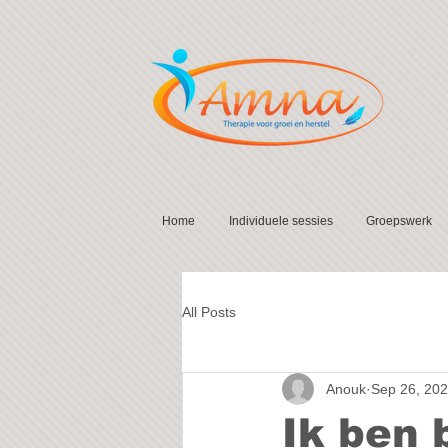
Home
Individuele sessies
Groepswerk
All Posts
Anouk
Sep 26, 20
Ik ben 