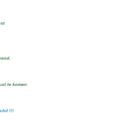
st
vend.
rust te komen
hil !!!