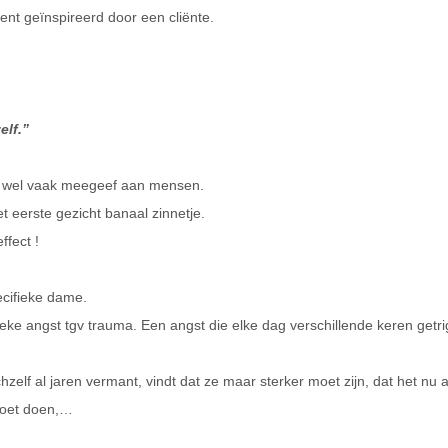
cent geïnspireerd door een cliënte.
elf.”
est wel vaak meegeef aan mensen.
t eerste gezicht banaal zinnetje.
ffect !
ecifieke dame.
ke angst tgv trauma. Een angst die elke dag verschillende keren getri
zelf al jaren vermant, vindt dat ze maar sterker moet zijn, dat het nu 
 moet doen,…