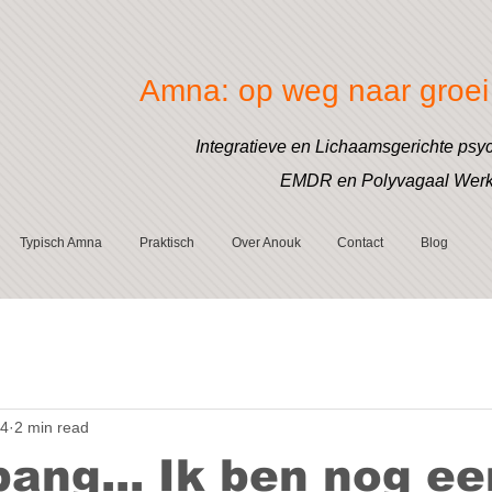
Amna: op weg naar groei 
Integratieve en Lichaamsgerichte psy
EMDR en Polyvagaal Wer
Typisch Amna
Praktisch
Over Anouk
Contact
Blog
24
2 min read
bang... Ik ben nog e