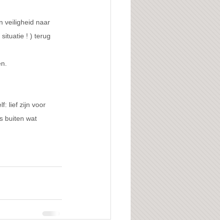
 veiligheid naar 
ituatie ! ) terug 
en.
 lief zijn voor 
s buiten wat 