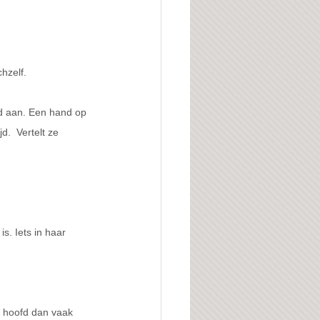
hzelf.
nd aan. Een hand op 
.  Vertelt ze 
s. Iets in haar 
ns hoofd dan vaak 