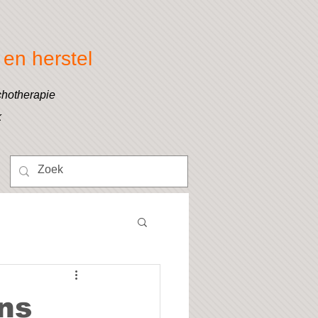
en herstel
chotherapie
k
ens