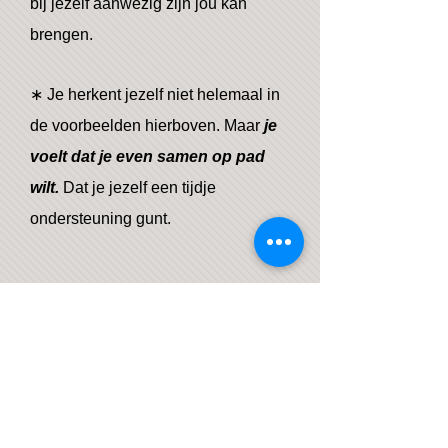
bij jezelf aanwezig zijn jou kan
brengen.
∗ Je herkent jezelf niet helemaal in
de voorbeelden hierboven. Maar
je
voelt dat je even samen op pad
wilt.
Dat je jezelf een tijdje
ondersteuning gunt.
Om meer te lezen over Amna, klik
hier.
Om contact op te nemen, klik hier.
Noot:
bij verslavingsproblematiek